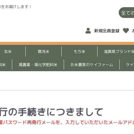
米をお届けします！
新規会員登録
玄米
無洗米
もち米
滋賀県ブランド
料米
減農薬・減化学肥料米
お米農家のケイファーム
ケイ
行の手続きにつきまして
度パスワード再発行メールを、入力していただいたメールアド