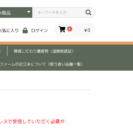
0
￥0
お気に入り
ログイン
米
環境こだわり農産物〈滋賀県認証〉
ファームの近江米について〈取り扱い品種一覧〉
レスで受信していただく必要が